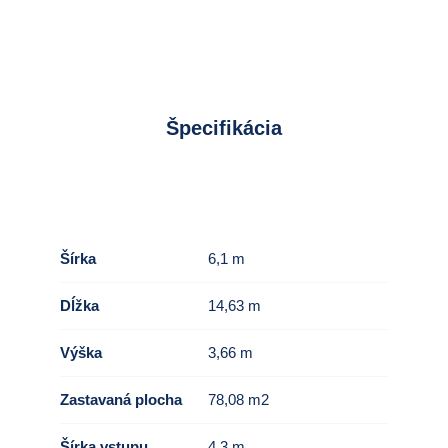
Špecifikácia
Šírka
6,1 m
Dĺžka
14,63 m
Výška
3,66 m
Zastavaná plocha
78,08 m2
Šírka vstupu
4,3 m