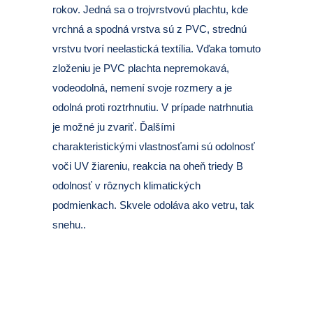
rokov. Jedná sa o trojvrstvovú plachtu, kde
vrchná a spodná vrstva sú z PVC, strednú
vrstvu tvorí neelastická textília. Vďaka tomuto
zloženiu je PVC plachta nepremokavá,
vodeodolná, nemení svoje rozmery a je
odolná proti roztrhnutiu. V prípade natrhnutia
je možné ju zvariť. Ďalšími
charakteristickými vlastnosťami sú odolnosť
voči UV žiareniu, reakcia na oheň triedy B
odolnosť v rôznych klimatických
podmienkach. Skvele odoláva ako vetru, tak
snehu..