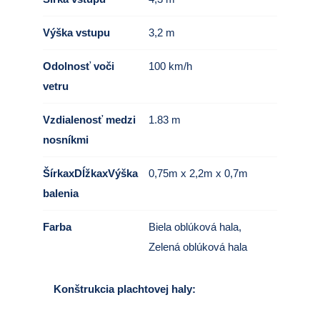
Výška vstupu
3,2 m
Odolnosť voči
100 km/h
vetru
Vzdialenosť medzi
1.83 m
nosníkmi
ŠírkaxDĺžkaxVýška
0,75m x 2,2m x 0,7m
balenia
Farba
Biela oblúková hala
,
Zelená oblúková hala
Konštrukcia plachtovej haly: