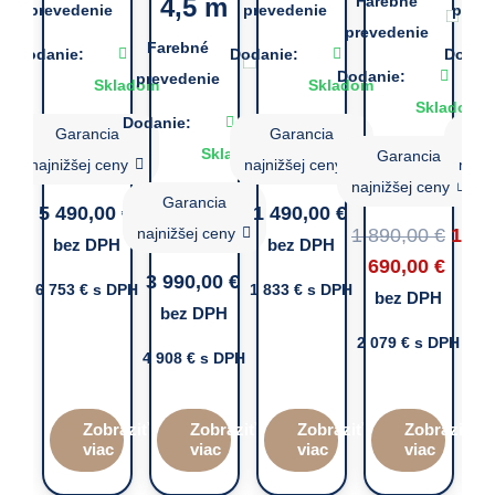
4,5 m
Farebné
prevedenie
prevedenie
preve
prevedenie
Farebné
Dodanie:
Dodanie:
Dodani
Dodanie:
prevedenie
Skladom
Skladom
Skladom
Dodanie:
Garancia
Garancia
G
Skladom
Garancia
najnižšej ceny
najnižšej ceny
najni
najnižšej ceny
Garancia
5 490,00
€
1 490,00
€
5 
Orig
najnižšej ceny
1 890,00
€
1
bez DPH
bez DPH
b
Curr
pric
690,00
€
3 990,00
€
6 753
€ s DPH
1 833
€ s DPH
7 3
price
was:
bez DPH
bez DPH
is:
1
2 079
€ s DPH
1
890,
4 908
€ s DPH
690,0
Zobraziť
Zobraziť
Zobraziť
Zobraziť
viac
viac
viac
viac