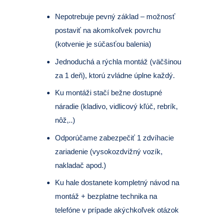
Nepotrebuje pevný základ – možnosť
postaviť na akomkoľvek povrchu
(kotvenie je súčasťou balenia)
Jednoduchá a rýchla montáž (väčšinou
za 1 deň), ktorú zvládne úplne každý.
Ku montáži stačí bežne dostupné
náradie (kladivo, vidlicový kľúč, rebrík,
nôž,..)
Odporúčame zabezpečiť 1 zdvíhacie
zariadenie (vysokozdvižný vozík,
nakladač apod.)
Ku hale dostanete kompletný návod na
montáž + bezplatne technika na
telefóne v prípade akýchkoľvek otázok