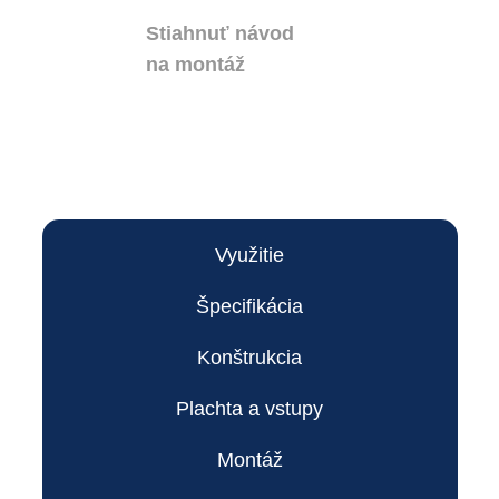
Stiahnuť návod
na montáž
Využitie
Špecifikácia
Konštrukcia
Plachta a vstupy
Montáž