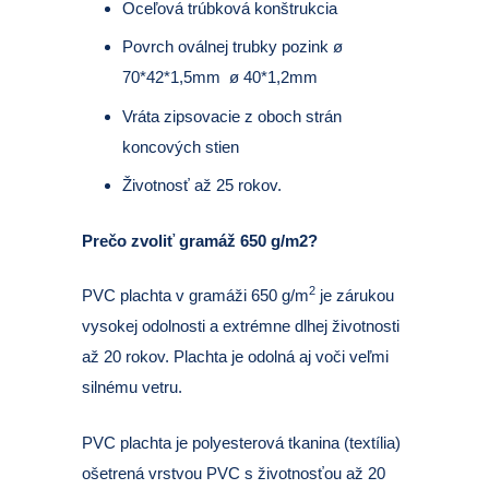
Oceľová trúbková konštrukcia
Povrch oválnej trubky pozink ø
70*42*1,5mm ø 40*1,2mm
Vráta zipsovacie z oboch strán
koncových stien
Životnosť až 25 rokov.
Prečo zvoliť gramáž 650 g/m2?
2
PVC plachta v gramáži 650 g/m
je zárukou
vysokej odolnosti a extrémne dlhej životnosti
až 20 rokov. Plachta je odolná aj voči veľmi
silnému vetru.
PVC plachta je polyesterová tkanina (textília)
ošetrená vrstvou PVC s životnosťou až 20