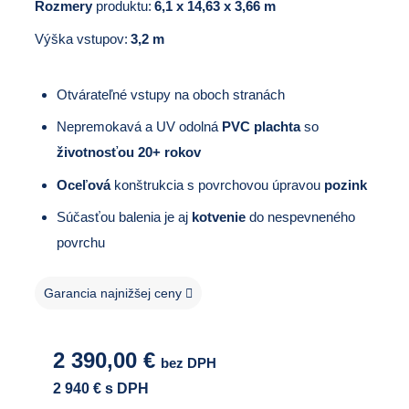
Rozmery
produktu:
6,1 x 14,63 x 3,66 m
Výška vstupov:
3,2 m
Otvárateľné vstupy na oboch stranách
Nepremokavá a UV odolná
PVC plachta
so
životnosťou 20+ rokov
Oceľová
konštrukcia s povrchovou úpravou
pozink
Súčasťou balenia je aj
kotvenie
do nespevneného
povrchu
Garancia najnižšej ceny
2 390,00
€
bez DPH
2 940
€ s DPH