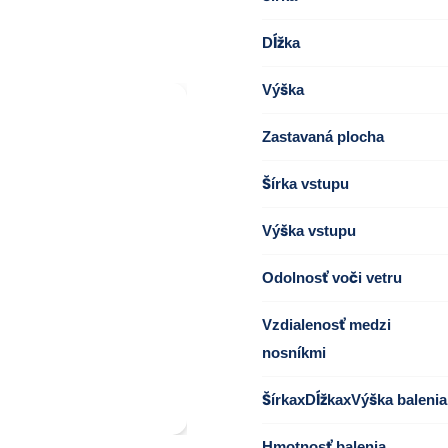
Dĺžka
Výška
Zastavaná plocha
Šírka vstupu
Výška vstupu
Odolnosť voči vetru
Vzdialenosť medzi
nosníkmi
ŠírkaxDĺžkaxVýška balenia
Hmotnosť balenia