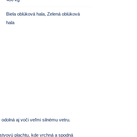
Biela oblúková hala
,
Zelená oblúková
hala
 odolná aj voči veľmi silnému vetru.
vrstvovú plachtu, kde vrchná a spodná