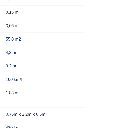
9,15 m
3,66 m
55,8 m2
4,3 m
3,2 m
100 km/h
1.83 m
0,75m x 2,2m x 0,5m
480 kg