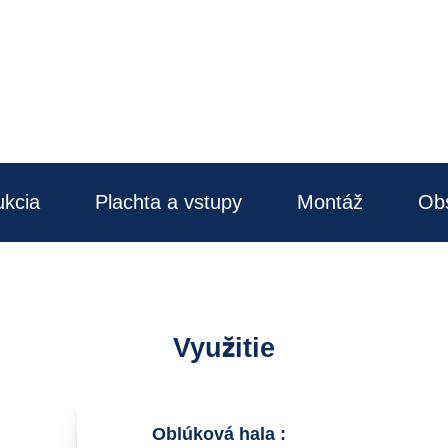
ukcia
Plachta a vstupy
Montáž
Ob
Využitie
Oblúková hala
: