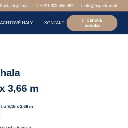
Kontaktujte nás:
+421 903 556 082
info@hagrokov.sk
Cenová
LACHTOVÉ HALY
KONTAKT
ponuka
hala
 x 3,66 m
,1 x 9,15 x 3,66 m
m
a oboch stranách