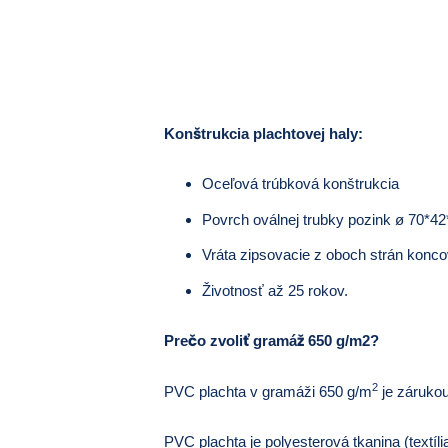
Konštrukcia plachtovej haly:
Oceľová trúbková konštrukcia
Povrch oválnej trubky pozink ø 70
Vráta zipsovacie z oboch strán konco
Životnosť až 25 rokov.
Prečo zvoliť gramáž 650 g/m2?
2
PVC plachta v gramáži 650 g/m
je zárukou
PVC plachta je polyesterová tkanina (textí