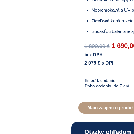
Nepremokavá a UV o
Oceľová
konštrukcia
Súčasťou balenia je a
Origina
1 690,
1 890,00
€
price
bez DPH
was:
2 079
€ s DPH
1
890,00 
Ihneď k dodaniu
Doba dodania: do 7 dní
Mám záujem o produk
Otázky ohľadom 