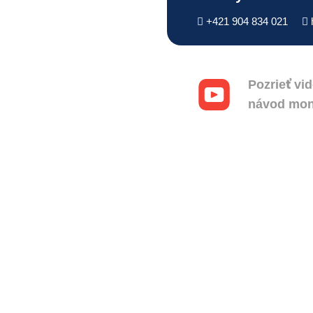
+421 904 834 021
Pozrieť vi
návod mon