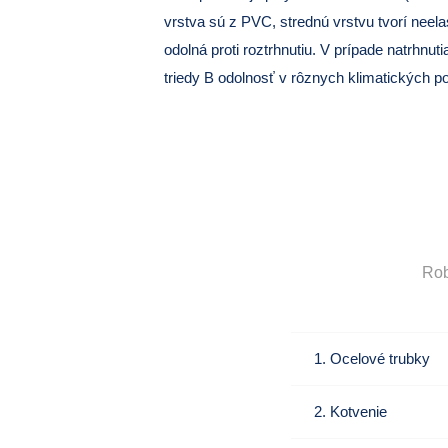
vrstva sú z PVC, strednú vrstvu tvorí neel
odolná proti roztrhnutiu. V prípade natrhnu
triedy B odolnosť v rôznych klimatických p
Rob
1. Ocelové trubky
2. Kotvenie