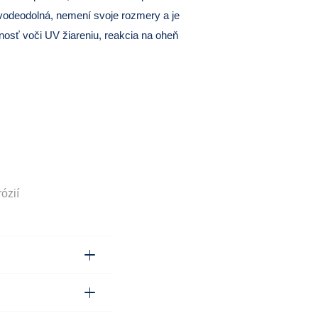
 vodeodolná, nemení svoje rozmery a je
lnosť voči UV žiareniu, reakcia na oheň
ózií