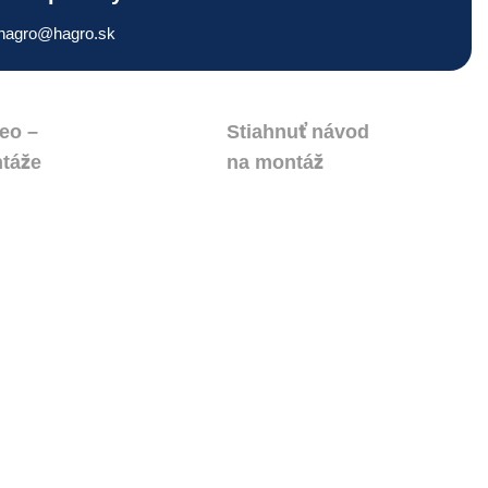
hagro@hagro.sk
deo –
Stiahnuť návod
táže
na montáž