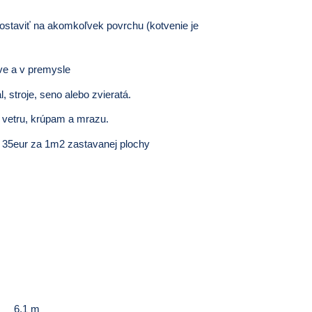
staviť na akomkoľvek povrchu (kotvenie je
ve a v premysle
, stroje, seno alebo zvieratá.
vetru, krúpam a mrazu.
35eur za 1m2 zastavanej plochy
6,1 m