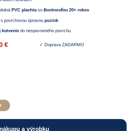
dolná
PVC plachta
so
životnosťou 20+ rokov
 s povrchovou úpravou
pozink
j
kotvenie
do nespevneného povrchu
l
Current
00
€
✓
Doprava ZADARMO
price
is:
1
€.
690,00 €.
t
nákupu a výrobku