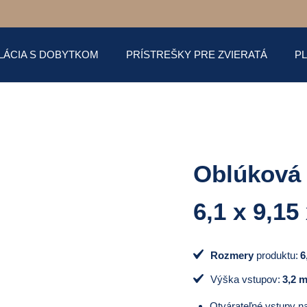
LÁCIA S DOBYTKOM
PRÍSTREŠKY PRE ZVIERATÁ
P
Oblúková 
6,1 x 9,15
Rozmery
produktu:
6
Výška vstupov:
3,2 
Otvárateľné vstupy n