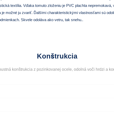
astická textília. Vďaka tomuto zloženiu je PVC plachta nepremokavá,
tia je možné ju zvariť. Ďalšími charakteristickými vlastnosťami sú odo
odmienkach. Skvele odoláva ako vetru, tak snehu..
Konštrukcia
ustná konštrukcia z pozinkovanej ocele, odolná voči hrdzi a kor