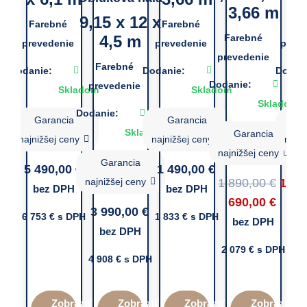
3,66 m
9,15 x 12 x
Farebné
Farebné
Far
4,5 m
Farebné
prevedenie
prevedenie
preve
prevedenie
Farebné
Dodanie:
Dodanie:
Dodani
Dodanie:
prevedenie
Skladom
Skladom
Skladom
Dodanie:
Garancia
Garancia
G
Skladom
Garancia
najnižšej ceny
najnižšej ceny
najni
najnižšej ceny
Garancia
5 490,00
€
1 490,00
€
5 
Orig
najnižšej ceny
1 890,00
€
1
bez DPH
bez DPH
b
Curr
pric
690,00
€
3 990,00
€
6 753
€ s DPH
1 833
€ s DPH
7 3
price
was:
bez DPH
bez DPH
is:
1
2 079
€ s DPH
1
890,
4 908
€ s DPH
690,0
Zobraziť
Zobraziť
Zobraziť
Zobraziť