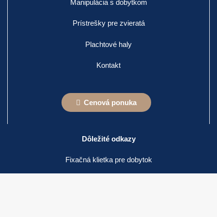
Manipulácia s dobytkom
Prístrešky pre zvieratá
Plachtové haly
Kontakt
Cenová ponuka
Dôležité odkazy
Fixačná klietka pre dobytok
Jasle na seno
Váha na dobytok