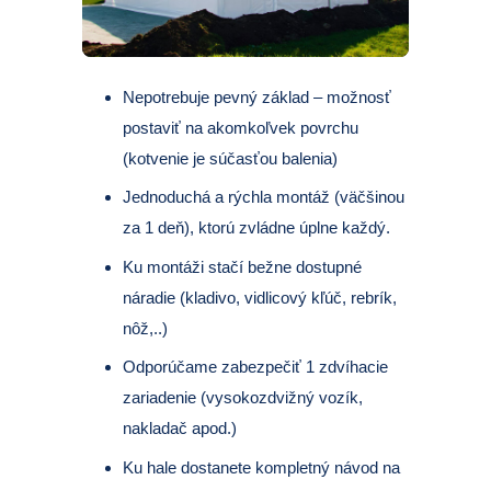
Nepotrebuje pevný základ – možnosť
postaviť na akomkoľvek povrchu
(kotvenie je súčasťou balenia)
Jednoduchá a rýchla montáž (väčšinou
za 1 deň), ktorú zvládne úplne každý.
Ku montáži stačí bežne dostupné
náradie (kladivo, vidlicový kľúč, rebrík,
nôž,..)
Odporúčame zabezpečiť 1 zdvíhacie
zariadenie (vysokozdvižný vozík,
nakladač apod.)
Ku hale dostanete kompletný návod na