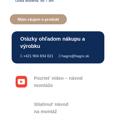
Doba dodania: do 7 dní
Mám záujem o produkt
Otázky ohľadom nákupu a
výrobku
+421 904 834 021
hagro@hagro.sk
Pozrieť video – návod
montáže
Stiahnuť návod
na montáž