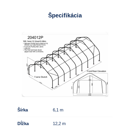
Špecifikácia
Šírka
6,1 m
Dĺžka
12,2 m