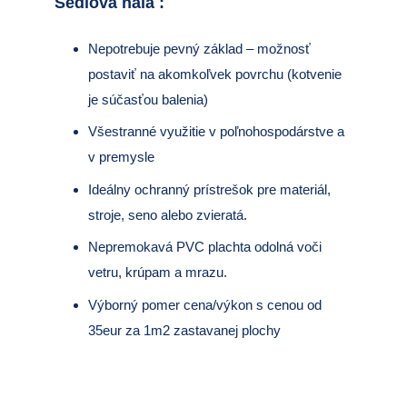
Sedlová hala
:
Nepotrebuje pevný základ – možnosť
postaviť na akomkoľvek povrchu (kotvenie
je súčasťou balenia)
Všestranné využitie v poľnohospodárstve a
v premysle
Ideálny ochranný prístrešok pre materiál,
stroje, seno alebo zvieratá.
Nepremokavá PVC plachta odolná voči
vetru, krúpam a mrazu.
Výborný pomer cena/výkon s cenou od
35eur za 1m2 zastavanej plochy