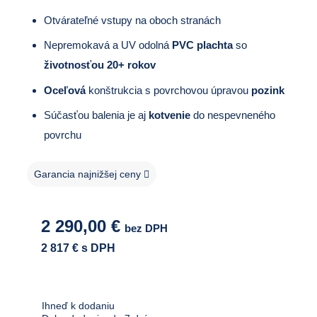
Otvárateľné vstupy na oboch stranách
Nepremokavá a UV odolná
PVC plachta
so
životnosťou 20+ rokov
Oceľová
konštrukcia s povrchovou úpravou
pozink
Súčasťou balenia je aj
kotvenie
do nespevneného
povrchu
Garancia najnižšej ceny
2 290,00
€
bez DPH
2 817
€ s DPH
Ihneď k dodaniu