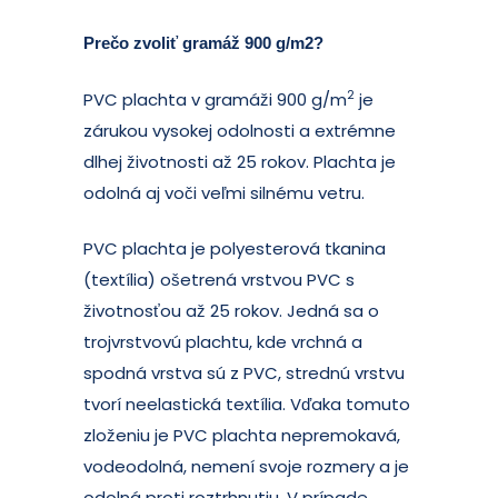
Prečo zvoliť gramáž 900 g/m2?
2
PVC plachta v gramáži 900 g/m
je
zárukou vysokej odolnosti a extrémne
dlhej životnosti až 25 rokov. Plachta je
odolná aj voči veľmi silnému vetru.
PVC plachta je polyesterová tkanina
(textília) ošetrená vrstvou PVC s
životnosťou až 25 rokov. Jedná sa o
trojvrstvovú plachtu, kde vrchná a
spodná vrstva sú z PVC, strednú vrstvu
tvorí neelastická textília. Vďaka tomuto
zloženiu je PVC plachta nepremokavá,
vodeodolná, nemení svoje rozmery a je
odolná proti roztrhnutiu. V prípade