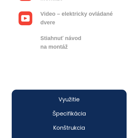
Video – elektricky ovládané
dvere
Stiahnuť návod
na montáž
Využitie
Špecifikácia
Konštrukcia