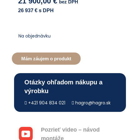
21 900,00
€
bez DPH
26 937
€ s DPH
Na objednávku
Mám záujem o produkt
Otázky ohľadom nákupu a
výrobku
+421 904 834 021
hagro@hagro.sk
Pozrieť video – návod
montáže