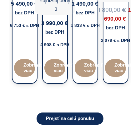
najnižšej ceny
5 490,00
€
1 490,00
€
5 
1 890,00
€
Orig
1
bez DPH
bez DPH
b
Curr
pric
690,00
€
3 990,00
€
6 753
€ s DPH
1 833
€ s DPH
7 3
price
was
bez DPH
bez DPH
is:
1
2 079
€ s DPH
1
890,
4 908
€ s DPH
690,0
Zobraziť
Zobraziť
Zobraziť
Zobraziť
viac
viac
viac
viac
Prejsť na celú ponuku