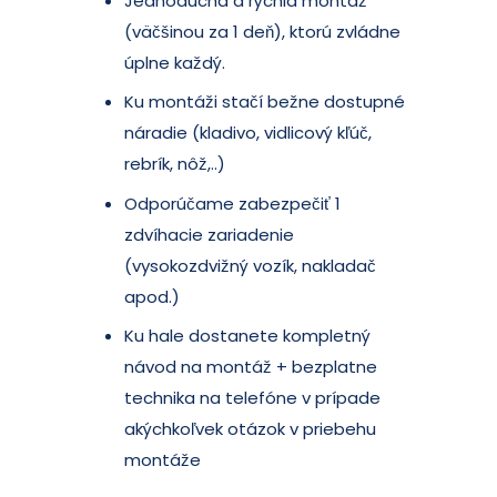
Jednoduchá a rýchla montáž
(väčšinou za 1 deň), ktorú zvládne
úplne každý.
Ku montáži stačí bežne dostupné
náradie (kladivo, vidlicový kľúč,
rebrík, nôž,..)
Odporúčame zabezpečiť 1
zdvíhacie zariadenie
(vysokozdvižný vozík, nakladač
apod.)
Ku hale dostanete kompletný
návod na montáž + bezplatne
technika na telefóne v prípade
akýchkoľvek otázok v priebehu
montáže