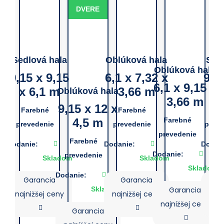
DVERE
Sedlová hala
Oblúková hala
Sed
Oblúková hala
9,15 x 9,15
6,1 x 7,32 x
9,1
6,1 x 9,15 x
x 6,1 m
3,66 m
x
Oblúková hala
3,66 m
9,15 x 12 x
Farebné
Farebné
Far
4,5 m
Farebné
prevedenie
prevedenie
preve
prevedenie
Farebné
Dodanie:
Dodanie:
Dodani
Dodanie:
prevedenie
Skladom
Skladom
Skladom
Dodanie:
Garancia
Garancia
G
Skladom
Garancia
najnižšej ceny
najnižšej ceny
najn
najnižšej ceny
Garancia