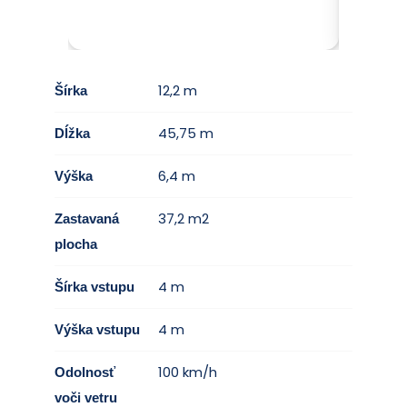
12,2 m
Šírka
45,75 m
Dĺžka
6,4 m
Výška
37,2 m2
Zastavaná
plocha
4 m
Šírka vstupu
4 m
Výška vstupu
100 km/h
Odolnosť
voči vetru