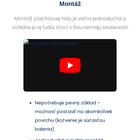
Montáž
Montáž plachtovej haly je veľmi jednoduchá a
zvládnu ju aj ľudia, ktorí s ňou nemajú skúsenosti
Nepotrebuje pevný základ –
možnosť postaviť na akomkoľvek
povrchu (kotvenie je súčasťou
balenia)