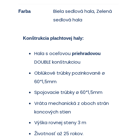
Biela sedlová hala
,
Zelená
Farba
sedlová hala
Konštrukcia plachtovej haly:
Hala s oceľovou
priehradovou
DOUBLE konštrukciou
Oblúkové trúbky pozinkované ø
60*1,5mm
Spojovacie trúbky ø 60*1,5mm
Vráta mechanická z oboch strán
koncových stien
Výška rovnej steny 3 m
Životnosť až 25 rokov.