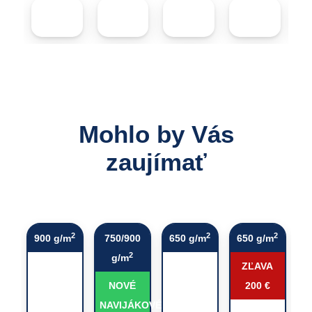
Mohlo by Vás
zaujímať
2
2
2
900 g/m
750/900
650 g/m
650 g/m
9
2
g/m
ZĽAVA
NOVÉ
200 €
NAVIJÁKOVÉ