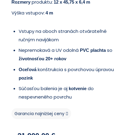
produktu:
Rozmery
12 x 45,75 x 6,4 m
Výška vstupov:
4 m
Vstupy na oboch stranách otvárateľné
ručným navijákom
Nepremokavá a UV odolná
so
PVC plachta
životnosťou 20+ rokov
konštrukcia s povrchovou úpravou
Oceľová
pozink
Súčasťou balenia je aj
do
kotvenie
nespevneného povrchu
Garancia najnižšej ceny