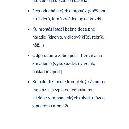
(kotvenie je súčasťou balenia)
Jednoduchá a rýchla montáž (väčšinou
za 1 deň), ktorú zvládne úplne každý.
Ku montáži stačí bežne dostupné
náradie (kladivo, vidlicový kľúč, rebrík,
nôž,..)
Odporúčame zabezpečiť 1 zdvíhacie
zariadenie (vysokozdvižný vozík,
nakladač apod.)
Ku hale dostanete kompletný návod na
montáž + bezplatne technika na
telefóne v prípade akýchkoľvek otázok
v priebehu montáže