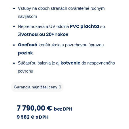
Vstupy na oboch stranách otvárateľné ručným
navijákom
PVC plachta
Nepremokavá a UV odolná
so
životnosťou 20+ rokov
Oceľová
konštrukcia s povrchovou úpravou
pozink
kotvenie
Súčasťou balenia je aj
do nespevneného
povrchu
Garancia najnižšej ceny
7 790,00
€
bez DPH
9 582
€ s DPH