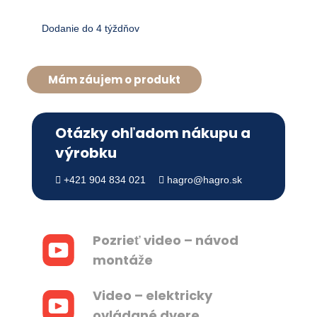
Dodanie do 4 týždňov
Mám záujem o produkt
Otázky ohľadom nákupu a
výrobku
+421 904 834 021
hagro@hagro.sk
Pozrieť video – návod
montáže
Video – elektricky
ovládané dvere