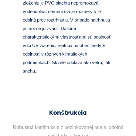
zloženiu je PVC plachta nepremokavá,
vodeodolná, nemení svoje rozmery a je
odolná proti roztrhnutiu. V prípade natrhnutia
je možné ju zvariť. Ďalšími
charakteristickými vlastnosťami sú odolnosť
voči UV žiareniu, reakcia na oheň triedy B
odolnosť v rôznych klimatických
podmienkach. Skvele odoláva ako vetru, tak
snehu..
Konštrukcia
Robustná konštrukcia z pozinkovanej ocele, odolná
voči hrdzi a korózií