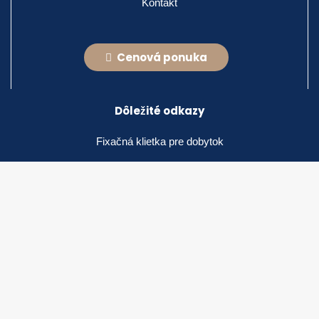
Kontakt
Cenová ponuka
Dôležité odkazy
Fixačná klietka pre dobytok
Jasle na seno
Váha na dobytok
Blog