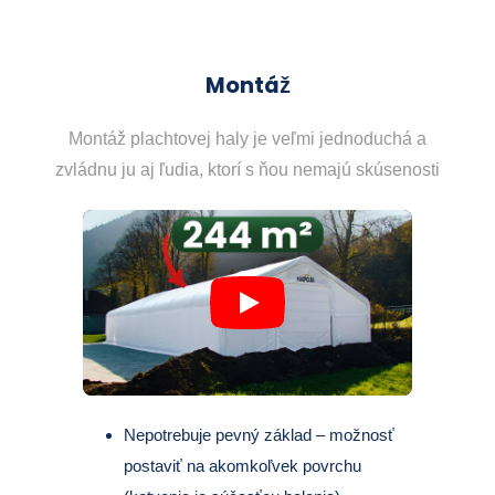
Montáž
Montáž plachtovej haly je veľmi jednoduchá a
zvládnu ju aj ľudia, ktorí s ňou nemajú skúsenosti
Nepotrebuje pevný základ – možnosť
postaviť na akomkoľvek povrchu