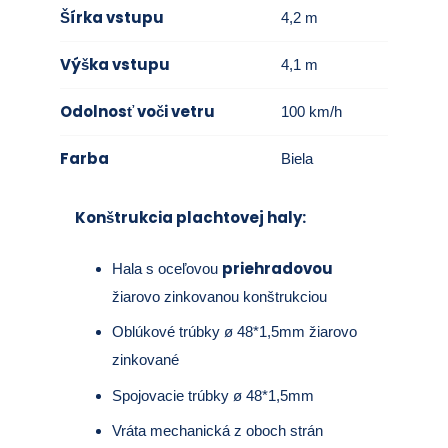
Šírka vstupu
4,2 m
Výška vstupu
4,1 m
Odolnosť voči vetru
100 km/h
Farba
Biela
Konštrukcia plachtovej haly:
priehradovou
Hala s oceľovou
žiarovo zinkovanou konštrukciou
Oblúkové trúbky ø 48*1,5mm žiarovo
zinkované
Spojovacie trúbky ø 48*1,5mm
Vráta mechanická z oboch strán