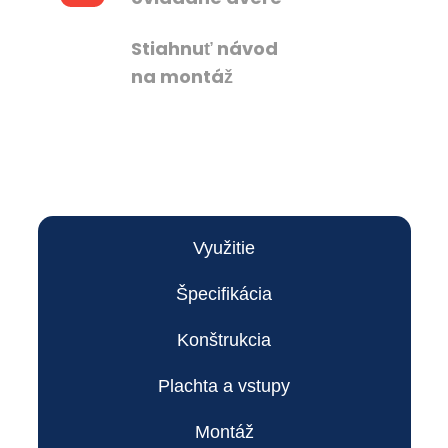
Stiahnuť návod
na montáž
Využitie
Špecifikácia
Konštrukcia
Plachta a vstupy
Montáž