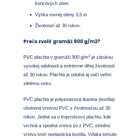
koncových stien
Výška rovnej steny 3,5 m
Životnosť až 30 rokov.
Prečo zvoliť gramáž 900 g/m2?
2
PVC plachta v gramáži 900 g/m
je zárukou
vysokej odolnosti a extrémne dlhej životnosti
až 30 rokov. Plachta je odolná aj voči veľmi
silnému vetru.
PVC plachta je polyesterová tkanina (textília)
ošetrená vrstvou PVC s životnosťou až 30
rokov. Jedná sa o trojvrstvovú plachtu, kde
vrchná a spodná vrstva sú z PVC, strednú
vrstvu tvorí neelastická textília. Vďaka tomuto