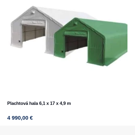
The
options
may
be
chosen
on
the
product
page
Plachtová hala 6,1 x 17 x 4,9 m
4 990,00
€
This
product