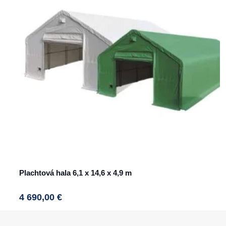
The
options
may
be
chosen
on
the
product
page
Plachtová hala 6,1 x 14,6 x 4,9 m
4 690,00
€
This
product