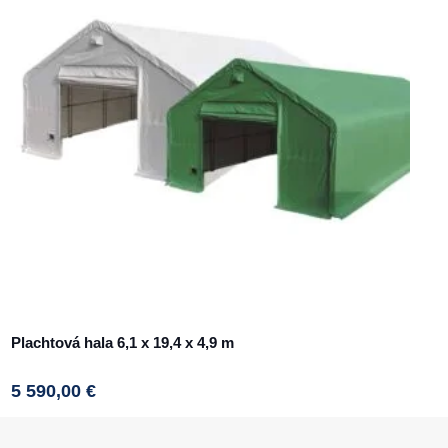
The
options
may
be
chosen
on
the
product
page
Plachtová hala 6,1 x 19,4 x 4,9 m
5 590,00
€
This
product