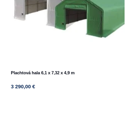
Plachtová hala 6,1 x 7,32 x 4,9 m
3 290,00
€
This
product
has
multiple
variants.