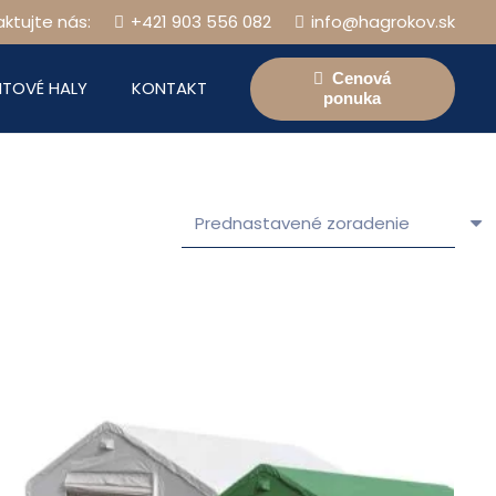
ktujte nás:
+421 903 556 082
info@hagrokov.sk
Cenová
TOVÉ HALY
KONTAKT
ponuka