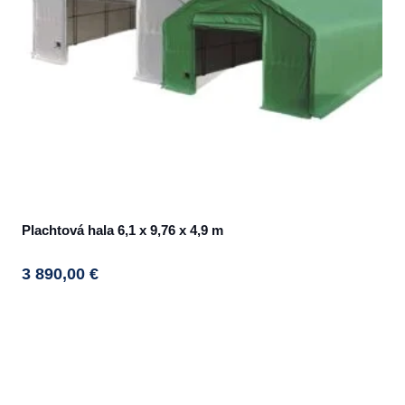
Plachtová hala 6,1 x 9,76 x 4,9 m
3 890,00
€
This
product
has
multiple
variants.