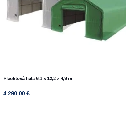
Plachtová hala 6,1 x 12,2 x 4,9 m
4 290,00
€
This
product
has
multiple
variants.