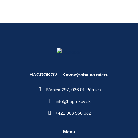
the
the
the
product
product
product
product
has
page
page
page
multiple
variants.
The
options
may
be
chosen
HAGROKOV – Kovovýroba na mieru
on
the
Párnica 297,
026 01 Párnica
product
info@hagrokov.sk
page
+421 903 556 082
Menu