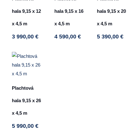
hala 9,15 x 12
hala 9,15 x 16
hala 9,15 x 20
x 4,5 m
x 4,5 m
x 4,5 m
3 990,00
€
4 590,00
€
5 390,00
€
This
This
This
product
product
product
has
has
has
multiple
multiple
multiple
variants.
variants.
variants.
Plachtová
The
The
The
options
options
options
hala 9,15 x 26
may
may
may
x 4,5 m
be
be
be
chosen
chosen
chosen
5 990,00
€
on
on
on
This