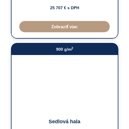
25 707
€ s DPH
Zobraziť viac
2
900 g/m
Sedlová hala