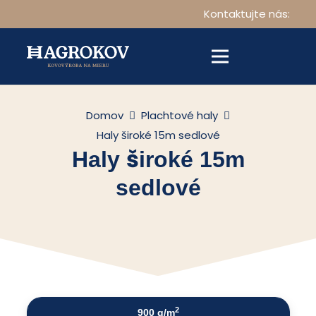
Kontaktujte nás:
Domov
Plachtové haly
Haly široké 15m sedlové
Haly široké 15m
sedlové
2
900 g/m