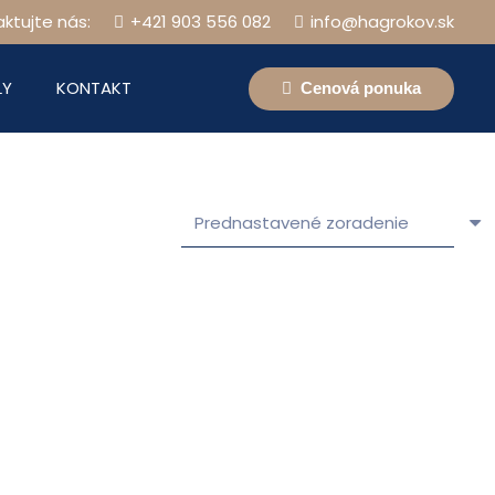
ktujte nás:
+421 903 556 082
info@hagrokov.sk
LY
KONTAKT
Cenová ponuka