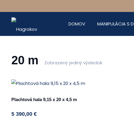
DOMOV
MANIPULÁCIA S
20 m
Zobrazený jediný výsledok
Plachtová hala 9,15 x 20 x 4,5 m
5 390,00
€
This
product