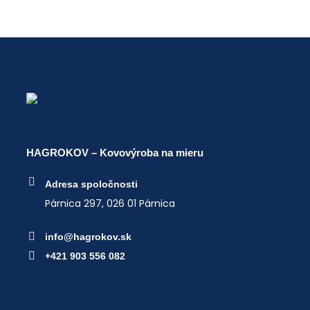
has
multiple
variants.
The
options
may
be
chosen
HAGROKOV – Kovovýroba na mieru
on
the
Adresa spoločnosti
product
Párnica 297,
026 01 Párnica
page
info@hagrokov.sk
+421 903 556 082