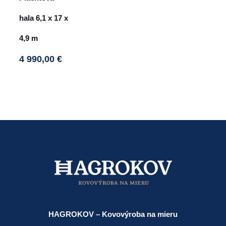
hala 6,1 x 17 x
4,9 m
4 990,00
€
This
product
has
multiple
variants.
The
options
may
be
chosen
on
HAGROKOV – Kovovýroba na mieru