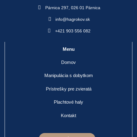
the
Párnica 297,
026 01 Párnica
product
page
info@hagrokov.sk
+421 903 556 082
Menu
Domov
Manipulácia s dobytkom
Prístrešky pre zvieratá
Plachtové haly
Kontakt